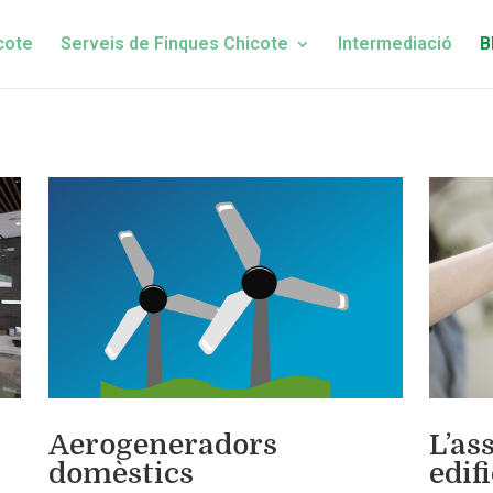
cote
Serveis de Finques Chicote
Intermediació
B
Aerogeneradors
L’as
domèstics
edifi