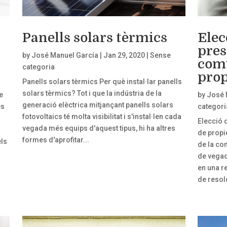
Panells solars tèrmics
Elec
pres
by
José Manuel García
|
Jan 29, 2020
|
Sense
comu
categoria
prop
Panells solars tèrmics Per què instal·lar panells
solars tèrmics? Tot i que la indústria de la
e
by
José 
generació elèctrica mitjançant panells solars
és
categori
fotovoltaics té molta visibilitat i s'instal·len cada
Elecció 
vegada més equips d'aquest tipus, hi ha altres
de propi
formes d'aprofitar...
els
de la co
de vegade
en una r
de resold