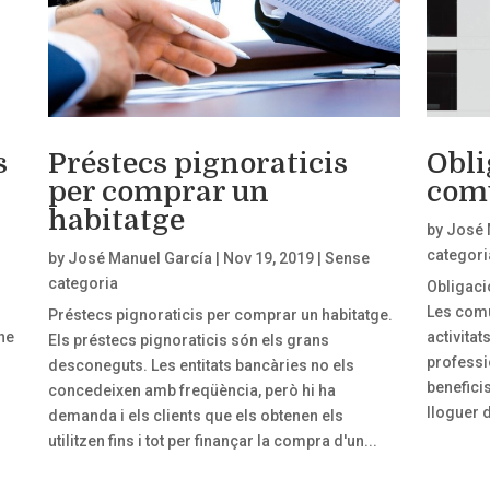
s
Préstecs pignoraticis
Obli
per comprar un
comu
habitatge
by
José 
categori
by
José Manuel García
|
Nov 19, 2019
|
Sense
categoria
Obligaci
Les comu
Préstecs pignoraticis per comprar un habitatge.
he
activita
Els préstecs pignoraticis són els grans
professio
desconeguts. Les entitats bancàries no els
benefici
concedeixen amb freqüència, però hi ha
lloguer 
demanda i els clients que els obtenen els
utilitzen fins i tot per finançar la compra d'un...