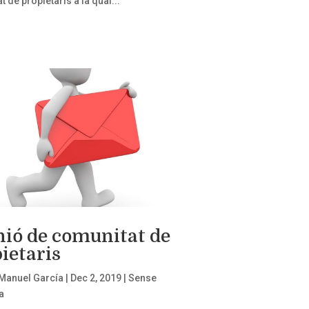
 de propietaris a la qual...
ió de comunitat de
ietaris
Manuel García
|
Dec 2, 2019
|
Sense
a