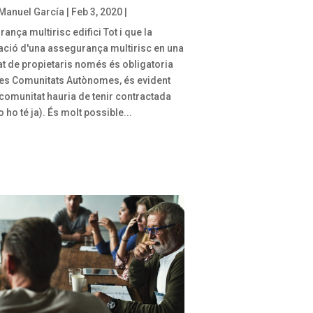
Manuel García
|
Feb 3, 2020
|
ança multirisc edifici Tot i que la
ació d'una assegurança multirisc en una
t de propietaris només és obligatoria
es Comunitats Autònomes, és evident
 comunitat hauria de tenir contractada
o ho té ja). És molt possible...