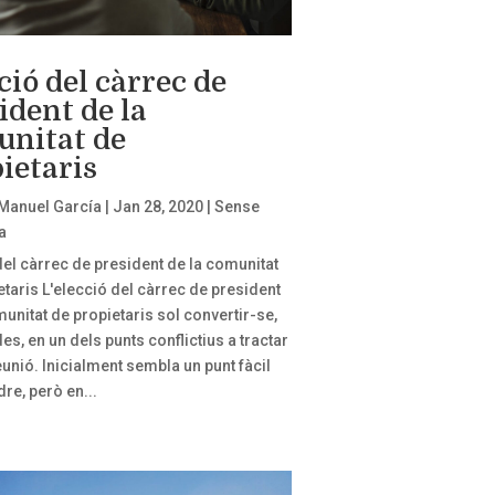
ció del càrrec de
ident de la
nitat de
ietaris
Manuel García
|
Jan 28, 2020
|
Sense
a
del càrrec de president de la comunitat
etaris L'elecció del càrrec de president
munitat de propietaris sol convertir-se,
s, en un dels punts conflictius a tractar
eunió. Inicialment sembla un punt fàcil
re, però en...