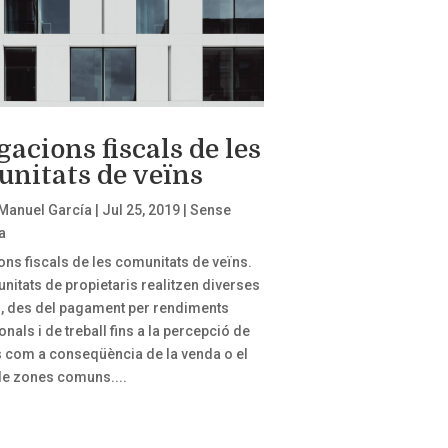
gacions fiscals de les
nitats de veïns
Manuel García
|
Jul 25, 2019
|
Sense
a
ons fiscals de les comunitats de veïns.
nitats de propietaris realitzen diverses
ts, des del pagament per rendiments
nals i de treball fins a la percepció de
s com a conseqüència de la venda o el
de zones comuns....