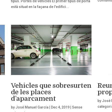
comunitat
tipus. Portes de vehicles El primer tipus de porta
està situat en la façana de l'edifici...
Vehicles que sobresurten
Reun
de les places
prop
d’aparcament
by
José 
categori
by
José Manuel García
|
Dec 4, 2019
|
Sense