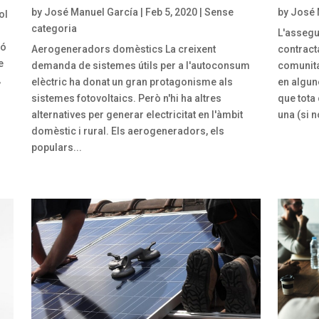
by
José Manuel García
|
Feb 5, 2020
|
Sense
by
José 
ol
categoria
L'assegur
xó
Aerogeneradors domèstics La creixent
contract
e
demanda de sistemes útils per a l'autoconsum
comunita
,
elèctric ha donat un gran protagonisme als
en algun
sistemes fotovoltaics. Però n'hi ha altres
que tota
alternatives per generar electricitat en l'àmbit
una (si n
domèstic i rural. Els aerogeneradors, els
populars...