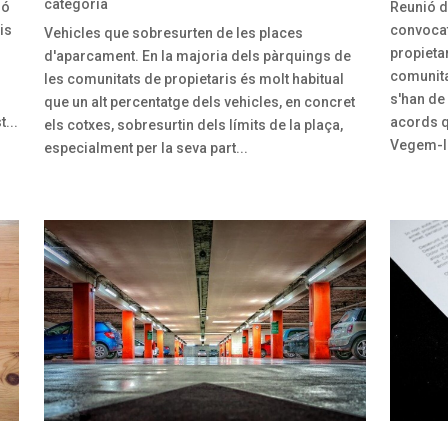
categoria
ió
Reunió d
is
convocat
Vehicles que sobresurten de les places
propieta
d'aparcament. En la majoria dels pàrquings de
comunita
les comunitats de propietaris és molt habitual
s'han de
que un alt percentatge dels vehicles, en concret
...
acords q
els cotxes, sobresurtin dels límits de la plaça,
Vegem-lo
especialment per la seva part...