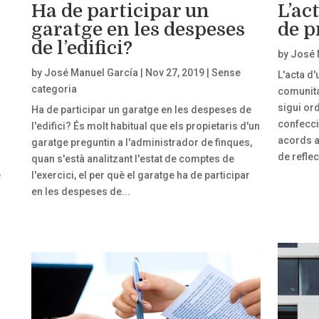
Ha de participar un
L’ac
garatge en les despeses
de p
de l’edifici?
by
José 
by
José Manuel García
|
Nov 27, 2019
|
Sense
L'acta d
categoria
comunitat
sigui ord
Ha de participar un garatge en les despeses de
confecci
l'edifici? És molt habitual que els propietaris d'un
acords a
s
garatge preguntin a l'administrador de finques,
de refle
quan s'està analitzant l'estat de comptes de
e
l'exercici, el per què el garatge ha de participar
en les despeses de...