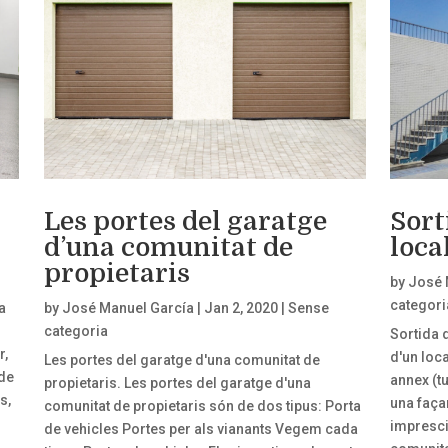
Les portes del garatge
Sort
d’una comunitat de
loca
propietaris
by
José 
categori
a
by
José Manuel García
|
Jan 2, 2020
|
Sense
categoria
Sortida 
r,
d'un loca
Les portes del garatge d'una comunitat de
 de
annex (t
propietaris. Les portes del garatge d'una
s,
una faça
comunitat de propietaris són de dos tipus: Porta
impresci
de vehicles Portes per als vianants Vegem cada