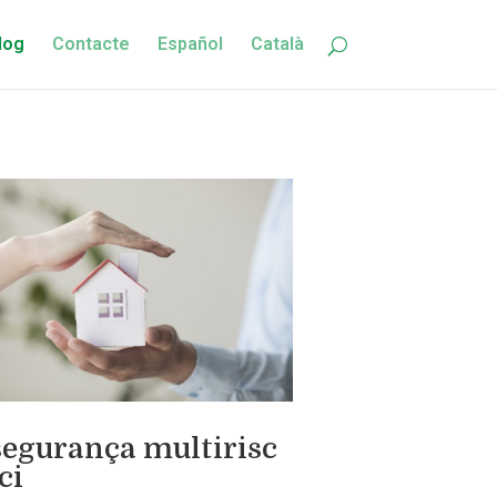
log
Contacte
Español
Català
segurança multirisc
ci