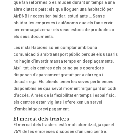
que fan reformes o es muden durant un temps a una
altra ciutat o país; els que lloguen una habitació per
AirBNB i necessiten buidar; estudiants … Sense
oblidar les empreses i autònoms que els fan servir
per emmagatzemar els seus estocs de productes o
els seus documents.
Les instal·lacions solen comptar amb bona
comunicació amb transport públic perquè els usuaris
no hagin d’invertir massa temps en desplaçaments.
Així i tot, els centres dels principals operadors
disposen d’aparcament gratuït per a càrrega i
descàrrega. Els clients tenen les seves pertinences
disponibles en qualsevol moment mitjançant un codi
d’accés. A més de la flexibilitat en temps i espai fisic,
els centres estan vigilats i ofereixen un servei
d’embalatge previ pagament.
El mercat dels trasters
El mercat dels trasters està molt atomitzat, ja que el
75% de les empreses disposen d’un únic centre.