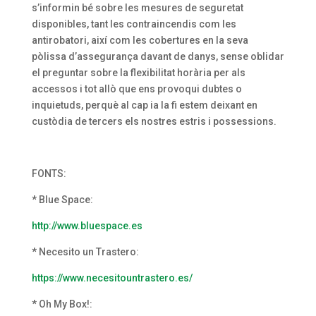
s’informin bé sobre les mesures de seguretat
disponibles, tant les contraincendis com les
antirobatori, així com les cobertures en la seva
pòlissa d’assegurança davant de danys, sense oblidar
el preguntar sobre la flexibilitat horària per als
accessos i tot allò que ens provoqui dubtes o
inquietuds, perquè al cap ia la fi estem deixant en
custòdia de tercers els nostres estris i possessions.
FONTS:
* Blue Space:
http://www.bluespace.es
* Necesito un Trastero:
https://www.necesitountrastero.es/
* Oh My Box!: