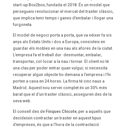
start-up Box2box, fundada el 2018. És un model que
persegueix revolucionar el mercat del traster clàssic,
que implica tenir temps i ganes d’embalar i llogar una
furgoneta.
El model de negoci porta a porta, que va néixer fa sis
anys als Estats Units i dos a Europa, consisteix en
guardar els mobles en una nau als afores de la ciutat.
L’empresa fa el treball dur: desmuntar, embalar,
transportar, col·locar a la nau i tornar. El client no té
una clau per poder entrar quan vulgui; si necessita
recuperar algun objecte ho demana a l’empresa i l’hi
porten a casa en 24 hores. La firma té cinc naus a
Madrid. Aquest nou servei complet és un 30% més
barat que el d’un traster clàssic, asseguren des de la
seva web.
El consell des de
Finques Chicote
, per a aquells que
decideixin contractar un traster en aquest tipus
d’empreses, és que a l’hora de la contractació