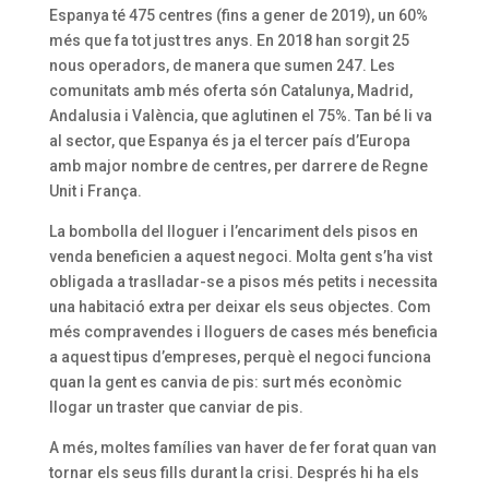
Espanya té 475 centres (fins a gener de 2019), un 60%
més que fa tot just tres anys. En 2018 han sorgit 25
nous operadors, de manera que sumen 247. Les
comunitats amb més oferta són Catalunya, Madrid,
Andalusia i València, que aglutinen el 75%. Tan bé li va
al sector, que Espanya és ja el tercer país d’Europa
amb major nombre de centres, per darrere de Regne
Unit i França.
La bombolla del lloguer i l’encariment dels pisos en
venda beneficien a aquest negoci. Molta gent s’ha vist
obligada a traslladar-se a pisos més petits i necessita
una habitació extra per deixar els seus objectes. Com
més compravendes i lloguers de cases més beneficia
a aquest tipus d’empreses, perquè el negoci funciona
quan la gent es canvia de pis: surt més econòmic
llogar un traster que canviar de pis.
A més, moltes famílies van haver de fer forat quan van
tornar els seus fills durant la crisi. Després hi ha els