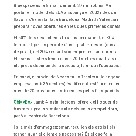
Bluespace és la firma líder amb 37 immobles. Va
portar el model dels EUA a Espanya el 2002 i des de
llavors s’ha instal·lat a Barcelona, Madrid i València i
prepara noves obertures en les dues primeres ciutats.
El 50% dels seus clients fa un ús permanent; el 30%
temporal, per un període d’uns quatre mesos (canvi
de pis …), i el 20% restant són empreses i autònoms.
Els seus trasters tenen d’un a 200 metres quadrats i
els preus depenen de la ubicació, la mida i l’ocupació.
En canvi, el model de Necesito un Trastero (la segona
empresa, amb 36 centres) és diferent: està present en
més de 20 províncies amb centres petits franquiciats.
OhMyBox
!, amb 4 instal·lacions, ofereix el lloguer de
trasters a preus similars als dels seus competidors,
però al centre de Barcelona.
I si a més d’emmagatzemar, recullen els estris i els
tornen quan el client els necessita? És el que fa la