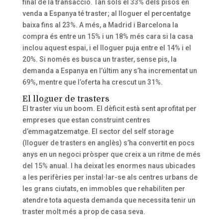
final de la transacció. Tan sols el 33% dels pisos en
venda a Espanya té traster; al lloguer el percentatge
baixa fins al 23%. A més, a Madrid i Barcelona la
compra és entre un 15% i un 18% més cara si la casa
inclou aquest espai, i el lloguer puja entre el 14% i el
20%. Si només es busca un traster, sense pis, la
demanda a Espanya en l’últim any s’ha incrementat un
69%, mentre que l’oferta ha crescut un 31%.
El lloguer de trasters
El traster viu un boom. El dèficit està sent aprofitat per
empreses que estan construint centres
d’emmagatzematge. El sector del self storage
(lloguer de trasters en anglès) s’ha convertit en pocs
anys en un negoci pròsper que creix a un ritme de més
del 15% anual. I ha deixat les enormes naus ubicades
a les perifèries per instal·lar-se als centres urbans de
les grans ciutats, en immobles que rehabiliten per
atendre tota aquesta demanda que necessita tenir un
traster molt més a prop de casa seva.