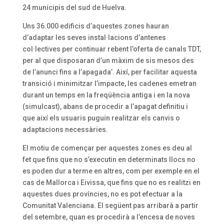
24 municipis del sud de Huelva.
Uns 36.000 edificis d’aquestes zones hauran
d’adaptar les seves instal·lacions d’antenes
col·lectives per continuar rebent l’oferta de canals TDT,
per al que disposaran d’un màxim de sis mesos des
de l’anunci fins a l’apagada’. Així, per facilitar aquesta
transició i minimitzar l’impacte, les cadenes emetran
durant un temps en la freqüència antiga i en la nova
(simulcast), abans de procedir a l’apagat definitiu i
que així els usuaris puguin realitzar els canvis o
adaptacions necessàries.
El motiu de començar per aquestes zones es deu al
fet que fins que no s’executin en determinats llocs no
es poden dur a terme en altres, com per exemple en el
cas de Mallorca i Eivissa, que fins que no es realitzi en
aquestes dues províncies, no es pot efectuar a la
Comunitat Valenciana. El següent pas arribarà a partir
del setembre, quan es procedirà a l’encesa de noves