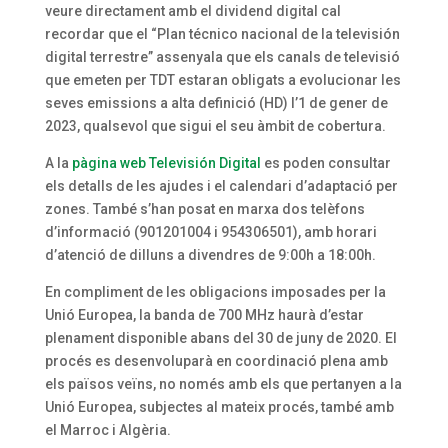
veure directament amb el dividend digital cal
recordar que el “Plan técnico nacional de la televisión
digital terrestre” assenyala que els canals de televisió
que emeten per TDT estaran obligats a evolucionar les
seves emissions a alta definició (HD) l’1 de gener de
2023, qualsevol que sigui el seu àmbit de cobertura.
A la
pàgina web Televisión Digital
es poden consultar
els detalls de les ajudes i el calendari d’adaptació per
zones. També s’han posat en marxa dos telèfons
d’informació (901201004 i 954306501), amb horari
d’atenció de dilluns a divendres de 9:00h a 18:00h.
En compliment de les obligacions imposades per la
Unió Europea, la banda de 700 MHz haurà d’estar
plenament disponible abans del 30 de juny de 2020. El
procés es desenvoluparà en coordinació plena amb
els països veïns, no només amb els que pertanyen a la
Unió Europea, subjectes al mateix procés, també amb
el Marroc i Algèria.