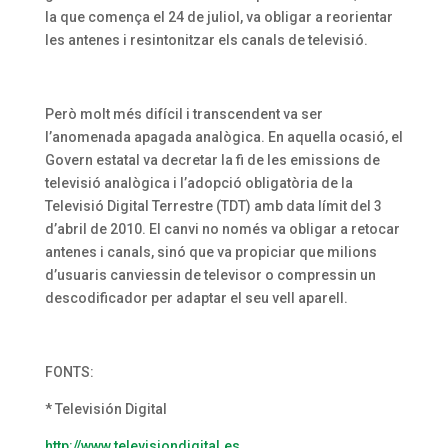
la que comença el 24 de juliol, va obligar a reorientar
les antenes i resintonitzar els canals de televisió.
Però molt més difícil i transcendent va ser
l’anomenada apagada analògica. En aquella ocasió, el
Govern estatal va decretar la fi de les emissions de
televisió analògica i l’adopció obligatòria de la
Televisió Digital Terrestre (TDT) amb data límit del 3
d’abril de 2010. El canvi no només va obligar a retocar
antenes i canals, sinó que va propiciar que milions
d’usuaris canviessin de televisor o compressin un
descodificador per adaptar el seu vell aparell.
FONTS:
* Televisión Digital
http://www.televisiondigital.es