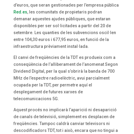
d’euros, que seran gestionades per l’empresa pública
Red.es
, les comunitats de propietaris podran
demanar aquestes ajudes públiques, que estaran
disponibles per ser sol·licitades a partir del 20 de
setembre. Les quanties de les subvencions oscil·len
entre 104,30 euros i 677,95 euros, en funció de la
infraestructura prèviament instal·lada.
El canvi de freqüències de la TDT es produeix com a
conseqüència de l’alliberament de l’anomenat Segon
Dividend Digital, per la qual s’obrirà la banda de 700
MHz de l’espectre radioelèctric, avui parcialment
ocupada per la TDT, per permetre aquí el
desplegament de futures xarxes de
telecomunicacions 5G.
Aquest procés no implicarà l’aparició ni desaparició
de canals de televisió, simplement es desplacen de
freqüències. Tampoc caldrà canviar televisors ni
descodificadors TDT, tot i això, encara que no tingui a