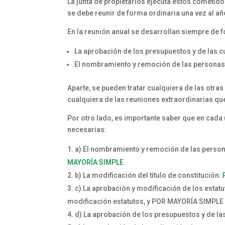
La junta de propietarios ejecuta estos cometid
se debe reunir de forma ordinaria una vez al a
En la reunión anual se desarrollan siempre de 
La aprobación de los presupuestos y de las c
El nombramiento y remoción de las personas
Aparte, se pueden tratar cualquiera de las otr
cualquiera de las reuniones extraordinarias que
Por otro lado, es importante saber que en cada
necesarias:
a) El nombramiento y remoción de las perso
MAYORÍA SIMPLE
.
b) La modificación del título de constitución:
c) La aprobación y modificación de los estat
modificación estatutos, y POR MAYORÍA SIMPLE 
d) La aprobación de los presupuestos y de l