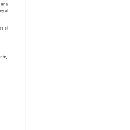
n una
ey al
es el
nte,