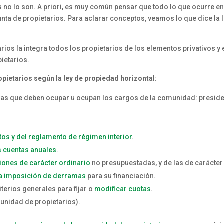
s no lo son. A priori, es muy común pensar que todo lo que ocurre e
ta de propietarios. Para aclarar conceptos, veamos lo que dice la l
ios la integra todos los propietarios de los elementos privativos y 
ietarios.
opietarios según la ley de propiedad horizontal
:
nas que deben ocupar u ocupan los cargos de la comunidad: preside
utos y del reglamento de régimen interior
.
s cuentas anuales
.
iones de carácter ordinario
no presupuestadas, y de las de carácter
la imposición de derramas
para su financiación.
iterios generales para fijar o
modificar cuotas
.
unidad de propietarios).