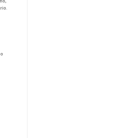
mo,
rio.
mo