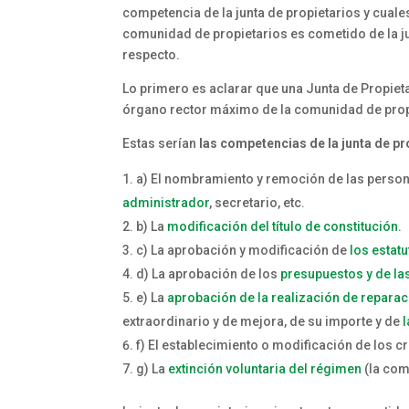
competencia de la junta de propietarios y cuale
comunidad de propietarios es cometido de la jun
respecto.
Lo primero es aclarar que una Junta de Propietar
órgano rector máximo de la comunidad de prop
Estas serían
las competencias de la junta de pr
a) El nombramiento y remoción de las perso
administrador
, secretario, etc.
b) La
modificación del título de constitución
.
c) La aprobación y modificación de
los estat
d) La aprobación de los
presupuestos y de la
e) La
aprobación de la realización de reparac
extraordinario y de mejora, de su importe y de
f) El establecimiento o modificación de los cr
g) La
extinción voluntaria del régimen
(la com