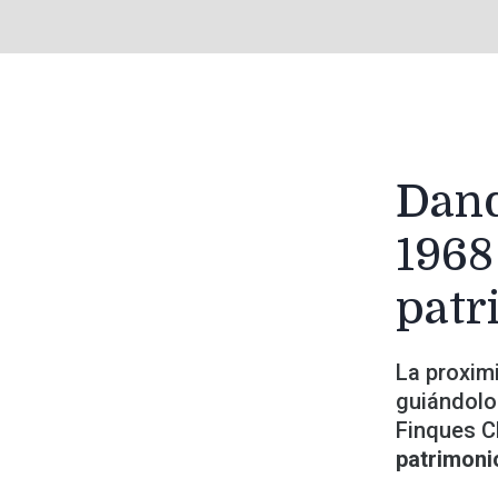
Dand
1968
patr
La proxim
guiándolo
Finques C
patrimoni