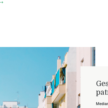
Ges
pat
Median