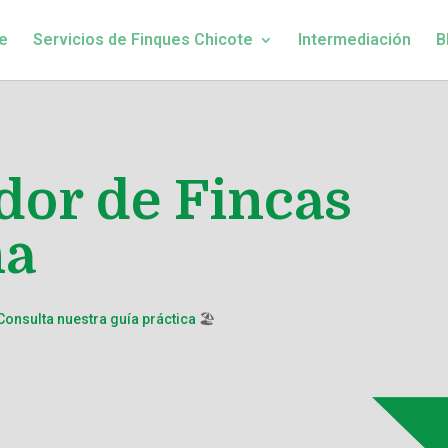
e
Servicios de Finques Chicote
Intermediación
B
dor de Fincas
na
Consulta nuestra guía práctica
🏖️