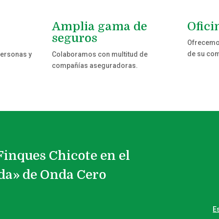
Amplia gama de
Ofici
seguros
Ofrecemos
de su co
personas y
Colaboramos con multitud de
compañías aseguradoras.
Finques Chicote en el
da» de Onda Cero
E