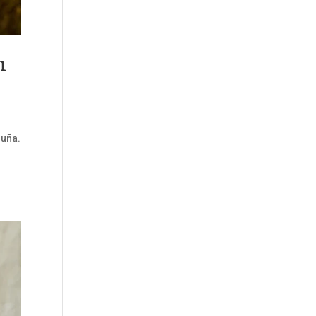
n
luña.