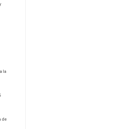
y
a la
5
a de