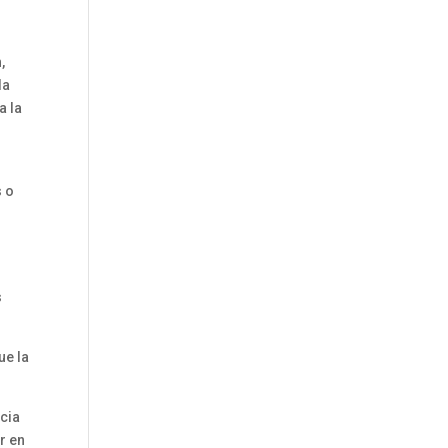
,
la
a la
s o
s
ue la
ncia
r en