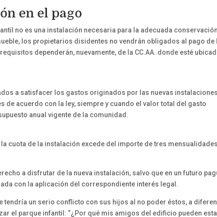
ón en el pago
antil no es una instalación necesaria para la adecuada conservación
mueble, los propietarios disidentes no vendrán obligados al pago de 
 requisitos dependerán, nuevamente, de la CC.AA. donde esté ubicad
ados a satisfacer los gastos originados por las nuevas instalacione
de acuerdo con la ley, siempre y cuando el valor total del gasto
esupuesto anual vigente de la comunidad.
i la cuota de la instalación excede del importe de tres mensualidade
erecho a disfrutar de la nueva instalación, salvo que en un futuro pag
ada con la aplicación del correspondiente interés legal.
tendría un serio conflicto con sus hijos al no poder éstos, a difere
izar el parque infantil: “¿Por qué mis amigos del edificio pueden esta