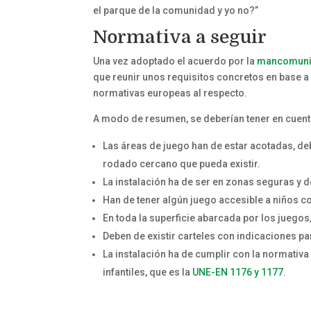
el parque de la comunidad y yo no?”
Normativa a seguir
Una vez adoptado el acuerdo por la
mancomun
que reunir unos requisitos concretos en base 
normativas europeas al respecto.
A modo de resumen, se deberían tener en cuenta
Las áreas de juego han de estar acotadas, d
rodado cercano que pueda existir.
La instalación ha de ser en zonas seguras y d
Han de tener algún juego accesible a niños c
En toda la superficie abarcada por los juego
Deben de existir carteles con indicaciones pa
La instalación ha de cumplir con la normativ
infantiles, que es la
UNE-EN 1176 y 1177
.