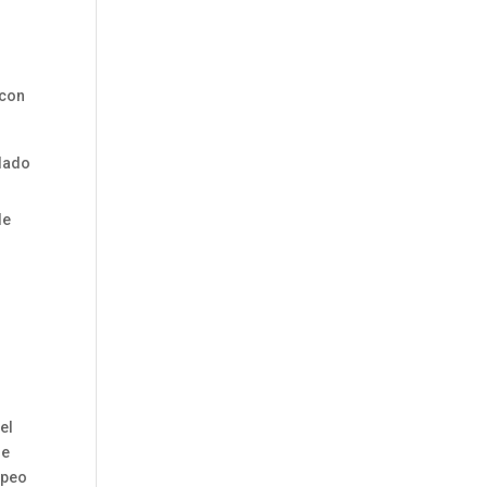
 con
ndado
le
el
de
opeo