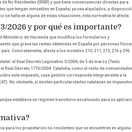
a de No Residentes (IRNR) y que tiene consecuencias directas para
ntes que tengan inmuebles en España, ya sea alquilados, a disposició
io se halla en alguna de estas situaciones, esta normativa te afecta.
3/2026 y por qué es importante?
el Ministerio de Hacienda que modifica los formularios y
uesto que grava las rentas obtenidas en España por personas física
el país. Concretamente, afecta a los modelos 210, 211, 213, 216 y 296.
tatal: el Real Decreto Legislativo 5/2004, de 5 de marzo (Texto
r el Real Decreto 1776/2004. Cataluña, como el resto de comunidade
obre este impuesto, cuya gestión corresponde íntegramente a la
EAT). No obstante, sí existen particularidades catalanas en impuesto
 aunque establece un régimen transitorio escalonado para su aplicac
.
rmativa?
ia para los propietarios no residentes que se encuentren en alguna