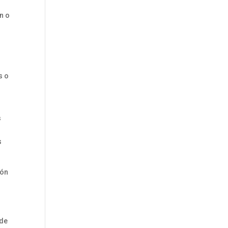
n o
s o
s
s
ión
 de