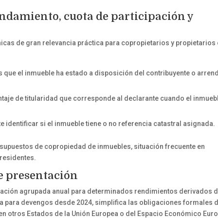
endamiento, cuota de participación y
cas de gran relevancia práctica para copropietarios y propietarios
as que el inmueble ha estado a disposición del contribuyente o arre
centaje de titularidad que corresponde al declarante cuando el inmueb
e identificar si el inmueble tiene o no referencia catastral asignada.
 supuestos de copropiedad de inmuebles, situación frecuente en
residentes.
de presentación
aración agrupada anual para determinados rendimientos derivados d
 ya para devengos desde 2024, simplifica las obligaciones formales 
n en otros Estados de la Unión Europea o del Espacio Económico Eur