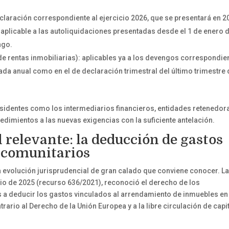
claración correspondiente al ejercicio 2026, que se presentará en 2
aplicable a las autoliquidaciones presentadas desde el 1 de enero 
ngo.
e rentas inmobiliarias): aplicables ya a los devengos correspondie
ada anual como en el de declaración trimestral del último trimestre
esidentes como los intermediarios financieros, entidades retenedor
dimientos a las nuevas exigencias con la suficiente antelación.
 relevante: la deducción de gastos
acomunitarios
na evolución jurisprudencial de gran calado que conviene conocer. L
lio de 2025 (recurso 636/2021), reconoció el derecho de los
s a deducir los gastos vinculados al arrendamiento de inmuebles en
rario al Derecho de la Unión Europea y a la libre circulación de capi