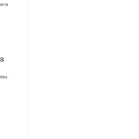
aria
s
ntes.