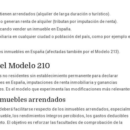
ienen arrendados (alquiler de larga duración o turístico).
o generan renta de alquiler (tributan por imputación de renta).
ficando vender un inmueble en España.
iliaria en cualquier ciudad o población del país, como por ejemplo 
es inmuebles en España (afectadas también por el Modelo 213).
el Modelo 210
los no residentes sin establecimiento permanente para declarar
es en España, imputaciones de renta inmobiliaria y ganancias
les. Es el modelo que experimenta las modificaciones más relevante
nmuebles arrendados
 deberá facilitarse respecto de los inmuebles arrendados, especial
nmueble, los rendimientos íntegros percibidos, los gastos deducibles
to. El objetivo es reforzar las facultades de comprobación de la