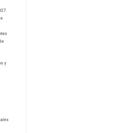
027.
de
ntes
 de
as y
a
tales