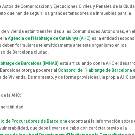
e Actos de Comunicación y Ejecuciones Civiles y Penales de la Ciud
ento que han de seguir los grandes tenedores de inmuebles para la
 de vivienda están transferidas a las Comunidades Autónomas, en e
e la
Agència de l’Habitatge de Catalunya (AHC)
es la entidad respons
es deben formularse telemáticamente ante este organismo en los
caso de Barcelona ciudad.
Habitatge de Barcelona (IMHAB)
está articulando con la AHC el desarr
e Barcelona otorga poderes al
Consorci de l’Habitatge de Barcelona
e
ia de Vivienda. De momento, y de forma provisional, la propia AHC a
 de la AHC:
lnerabilidad:
legio de Procuradores de Barcelona
encontrará la información sobre 
vulnerabilidad, que debe llevarse a cabo con carácter previo a la
enlace de la web del Departament d’Habitatge de la Generalitat
podrá