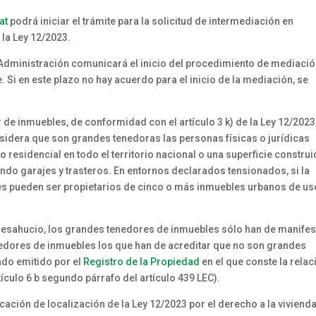
at
podrá iniciar el trámite para la solicitud de intermediación en
 la Ley 12/2023.
a Administración comunicará el inicio del procedimiento de mediaci
. Si en este plazo no hay acuerdo para el inicio de la mediación, se
 de inmuebles, de conformidad con el artículo 3 k) de la Ley 12/2023
nsidera que son grandes tenedoras las personas físicas o jurídicas
 residencial en todo el territorio nacional o una superficie constru
ndo garajes y trasteros. En entornos declarados tensionados, si la
res pueden ser propietarios de cinco o más inmuebles urbanos de us
esahucio, los grandes tenedores de inmuebles sólo han de manifes
nedores de inmuebles los que han de acreditar que no son grandes
cado emitido por el
Registro de la Propiedad
en el que conste la relac
ículo 6 b segundo párrafo del artículo 439 LEC).
icación de localización de la Ley 12/2023 por el derecho a la vivienda