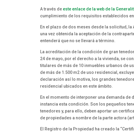
A través de
este enlace de la web de la Generalit
cumplimiento de los requisitos establecidos en
En el plazo de dos meses desde la solicitud, l
una vez obtenida la aceptación de la contraparte
entenderá que no se llevará a término.
La acreditación de la condición de gran tenedor
24 de mayo, por el derecho a la vivienda, se co
titulares de más de 10 inmuebles urbanos de uso
de más de 1.500 m2 de uso residencial, excluye
declaración así lo motiva, los grandes tenedo
residencial ubicados en este ámbito.
En el momento de interponer una demanda de d
instancia esta condición. Son los pequeños te
tenedores y, para ello, deben aportar un certifi
de propiedades a nombre de la parte actora (art
El Registro de la Propiedad ha creado la “Certif