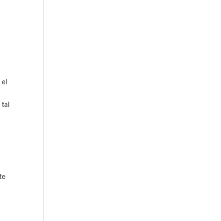
 el
 tal
te