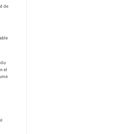
ad de
l
able
ollo
n el
sume
el