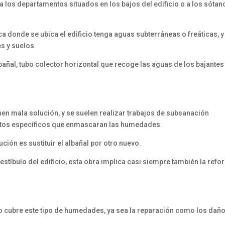
 los departamentos situados en los bajos del edificio o a los sótan
 donde se ubica el edificio tenga aguas subterráneas o freáticas, y
s y suelos.
añal, tubo colector horizontal que recoge las aguas de los bajantes
en mala solución, y se suelen realizar trabajos de subsanación
ctos específicos que enmascaran las humedades.
ución es sustituir el albañal por otro nuevo.
estíbulo del edificio, esta obra implica casi siempre también la ref
no cubre este tipo de humedades, ya sea la reparación como los dañ