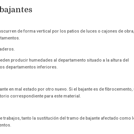
bajantes
scurren de forma vertical por los patios de luces o cajones de obra,
rtamentos.
vaderos.
ueden producir humedades al departamento situado a la altura del
los departamentos inferiores.
jante en mal estado por otro nuevo. Si el bajante es de fibrocemento,
torio correspondiente para este material.
de trabajos, tanto la sustitución del tramo de bajante afectado como 
entos.