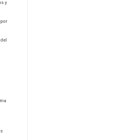
os y
 por
 del
orma
os