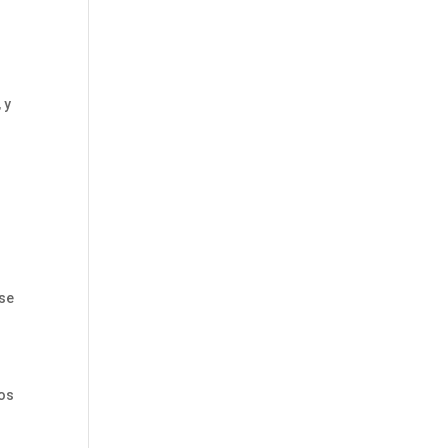
 y
 se
los