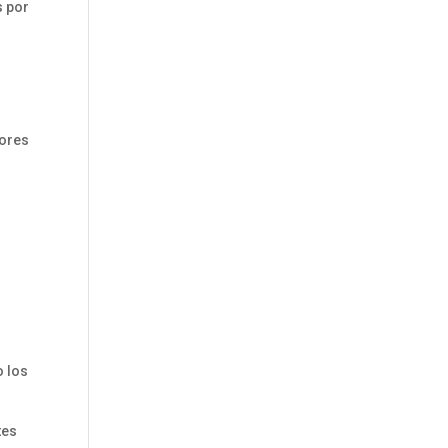
s por
dores
o los
tes