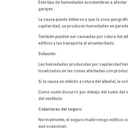
Este tipo de humedades acostumbran a afectar a
garajes.
La causa puede deberse a que la zona geográfica
capilaridad, se producen humedades en parede
También pueden ser causadas por rotura del alb
edificio y las transporta al alcantarillado.
Solución:
Las humedades producidas por capilaridad tien
localizados en las zonas afectadas con produ
Si la causa es debido a rotura del albañal, la sol
Como suele discurrir por debajo del suelo del v
del vestíbulo.
Coberturas del seguro:
Normalmente, el seguro multirriesgo edificio 
que ocasionan.