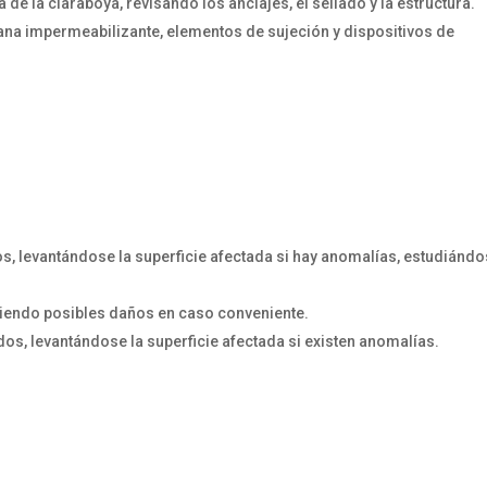
 de la claraboya, revisando los anclajes, el sellado y la estructura.
a impermeabilizante, elementos de sujeción y dispositivos de
, levantándose la superficie afectada si hay anomalías, estudiándo
oniendo posibles daños en caso conveniente.
os, levantándose la superficie afectada si existen anomalías.