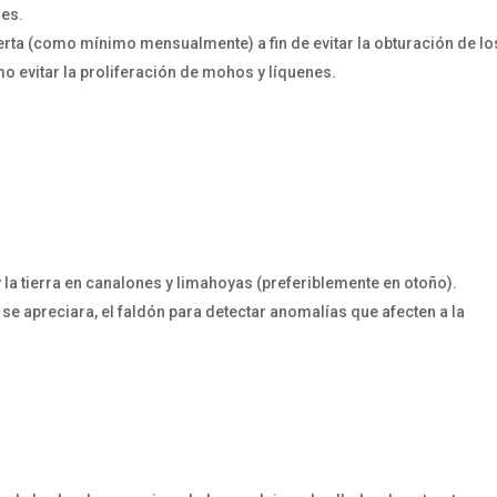
nes.
erta (como mínimo mensualmente) a fin de evitar la obturación de lo
o evitar la proliferación de mohos y líquenes.
 la tierra en canalones y limahoyas (preferiblemente en otoño).
 se apreciara, el faldón para detectar anomalías que afecten a la