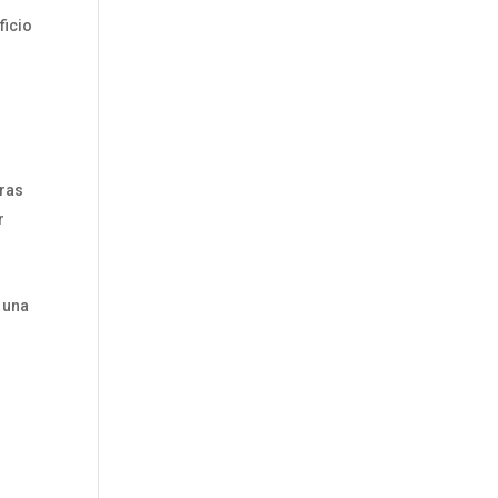
ficio
uras
r
n una