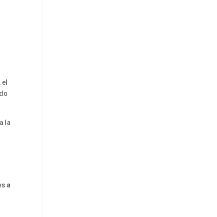
, el
ndo
a la
es a