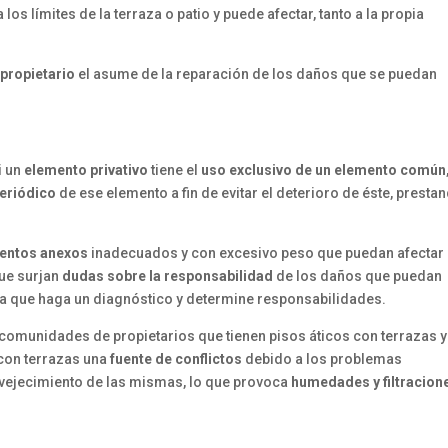
os límites de la terraza o patio y puede afectar, tanto a la propia
 propietario
el asume de la reparación de los daños que se puedan
i un
elemento privativo
tiene el
uso exclusivo de un elemento común
eriódico
de ese elemento a fin de evitar el deterioro de éste, presta
ementos anexos
inadecuados y con excesivo peso que puedan afectar 
que surjan
dudas sobre la responsabilidad
de los daños que puedan
a que haga un diagnóstico y determine responsabilidades.
munidades de propietarios que tienen pisos áticos con terrazas y
 con terrazas una
fuente
de conflictos
debido a los problemas
nvejecimiento de las mismas, lo que provoca
humedades y filtracion