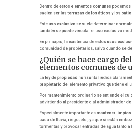
Dentro de estos
elementos
comunes
podemos en
suelen ser las
terrazas de los áticos
y los
patio
Este
uso exclusivo
se suele determinar normal
también se puede vincular el uso exclusivo me
En principio, la existencia de estos
usos exclus
comunidad de propietarios, salvo cuando se de
¿Quién se hace cargo de
elementos comunes de u
La
ley de propiedad horizontal
indica clarament
propietario
del elemento privativo que tiene el 
Por mantenimiento ordinario se entiende el cui
advirtiendo al presidente o al administrador de
Especialmente importante es
mantener limpios 
caso de lluvia, riego, etc., ya que si están em
tormentas y provocar entradas de agua tanto a 