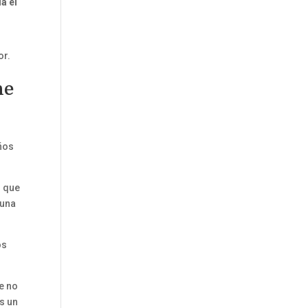
a el
or.
ne
años
n que
 una
os
e no
s un