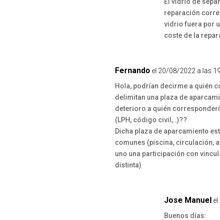
El vidrio de sep
reparación corre
vidrio fuera por 
coste de la repa
Fernando
el 20/08/2022 a las 1
Hola, podrían decirme a quién c
delimitan una plaza de aparcami
deterioro a quién correspondería
(LPH, código civil,..)??
Dicha plaza de aparcamiento es
comunes (piscina, circulación, 
uno una participación con vincul
distinta)
Jose Manuel
el
Buenos días: