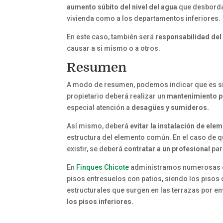
aumento súbito del nivel del agua
que desborda l
vivienda como a los departamentos inferiores.
En este caso, también será
responsabilidad del
causar a si mismo o a otros.
Resumen
A modo de resumen, podemos indicar que es s
propietario deberá realizar un
mantenimiento
p
especial atención a
desagües y sumideros.
Así mismo, deberá
evitar la instalación de el
estructura del elemento común. En el caso de 
existir, se deberá
contratar
a un
profesional
par
En
Finques Chicote
administramos numerosas co
pisos entresuelos con patios, siendo los pisos
estructurales que surgen en las terrazas por e
los pisos inferiores.