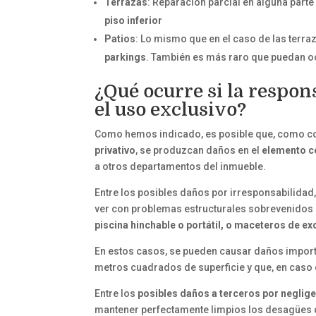
Terrazas
: Reparación parcial en alguna parte 
piso inferior
Patios
: Lo mismo que en el caso de las terra
parkings
. También es más raro que puedan ocu
¿Qué ocurre si la respon
el uso exclusivo?
Como hemos indicado, es posible que, como c
privativo
, se produzcan daños en el
elemento 
a otros departamentos del inmueble.
Entre los posibles daños por irresponsabilidad,
ver con problemas estructurales sobrevenidos u 
piscina
hinchable
o portátil, o maceteros de e
En estos casos, se pueden causar daños importa
metros cuadrados de superficie y que, en caso 
Entre los
posibles daños a terceros por neglig
mantener perfectamente limpios los desagües de