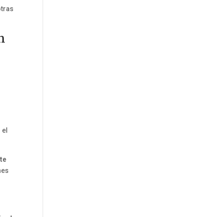
otras
n
 el
nte
nes