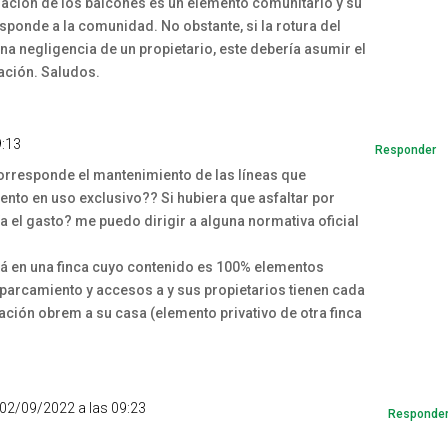
aración de los balcones es un elemento comunitario y su
sponde a la comunidad. No obstante, si la rotura del
una negligencia de un propietario, este debería asumir el
ración. Saludos.
9:13
Responder
orresponde el mantenimiento de las líneas que
ento en uso exclusivo?? Si hubiera que asfaltar por
 el gasto? me puedo dirigir a alguna normativa oficial
tá en una finca cuyo contenido es 100% elementos
aparcamiento y accesos a y sus propietarios tienen cada
ación obrem a su casa (elemento privativo de otra finca
 02/09/2022 a las 09:23
Responde