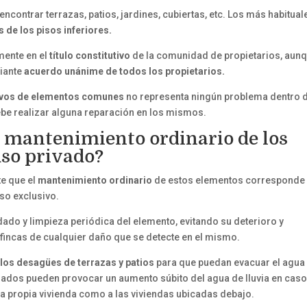
contrar terrazas, patios, jardines, cubiertas, etc. Los más habitual
s de los pisos inferiores.
mente en el
título constitutivo
de la comunidad de propietarios, aun
diante
acuerdo unánime de todos los propietarios.
ivos de elementos comunes
no representa ningún problema dentro d
be realizar alguna reparación en los mismos.
l mantenimiento ordinario de los
so privado?
e que el
mantenimiento ordinario
de estos elementos corresponde 
uso exclusivo.
dado y limpieza periódica del elemento, evitando su deterioro y
 fincas de cualquier daño que se detecte en el mismo.
los desagües de terrazas y patios
para que puedan evacuar el agua
bozados pueden provocar un aumento súbito del agua de lluvia en cas
la propia vivienda como a las viviendas ubicadas debajo.