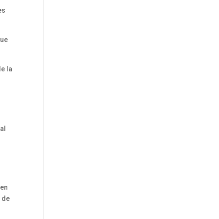
es
que
e la
al
 en
o de