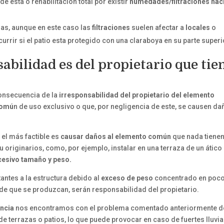
de esta o rehabilitación total por existir
humedades/filtraciones haci
zas, aunque en este caso las
filtraciones
suelen afectar a
locales
o
rrir si el patio esta protegido con una claraboya en su parte superi
sabilidad es del propietario que tie
onsecuencia de la
irresponsabilidad del propietario del elemento
comú
n de uso exclusivo o que, por negligencia de este, se causen d
 el más factible es
causar daños al elemento común
que nada tiene
originarios, como, por ejemplo, instalar en una terraza de un ático
xcesivo tamaño y peso.
ntes a la estructura debido al
exceso de peso
concentrado en poc
de que se produzcan, serán responsabilidad del propietario.
encia
nos encontramos con el problema comentado anteriormente d
 terrazas o patios, lo que puede provocar en caso de fuertes lluvia