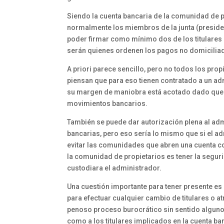
Siendo la cuenta bancaria de la comunidad de pr
normalmente los miembros de la junta (presid
poder firmar como mínimo dos de los titulares e
serán quienes ordenen los pagos no domiciliado
A priori parece sencillo, pero no todos los prop
piensan que para eso tienen contratado a un adm
su margen de maniobra está acotado dado que n
movimientos bancarios.
También se puede dar autorización plena al adm
bancarias, pero eso sería lo mismo que si el ad
evitar las comunidades que abren una cuenta co
la comunidad de propietarios es tener la segur
custodiara el administrador.
Una cuestión importante para tener presente es 
para efectuar cualquier cambio de titulares o a
penoso proceso burocrático sin sentido alguno,
como a los titulares implicados en la cuenta ba