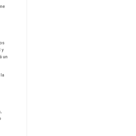
ene
dos
 y
á un
 la
,
o