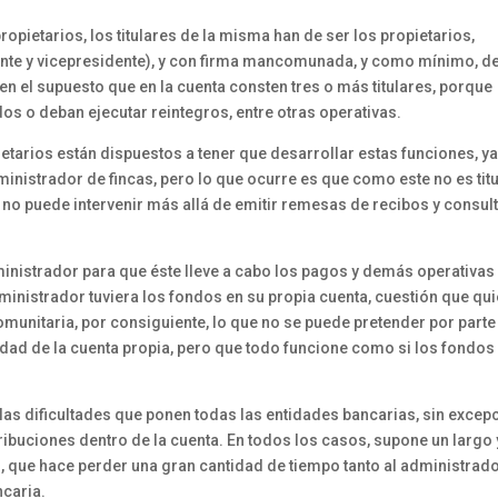
opietarios, los titulares de la misma han de ser los propietarios,
ente y vicepresidente), y con firma mancomunada, y como mínimo, d
n el supuesto que en la cuenta consten tres o más titulares, porque
s o deban ejecutar reintegros, entre otras operativas.
ietarios están dispuestos a tener que desarrollar estas funciones, y
inistrador de fincas, pero lo que ocurre es que como este no es titu
o puede intervenir más allá de emitir remesas de recibos y consul
inistrador para que éste lleve a cabo los pagos y demás operativas
ministrador tuviera los fondos en su propia cuenta, cuestión que qu
munitaria, por consiguiente, lo que no se puede pretender por parte
idad de la cuenta propia, pero que todo funcione como si los fondos
las dificultades que ponen todas las entidades bancarias, sin excepc
tribuciones dentro de la cuenta. En todos los casos, supone un largo 
 que hace perder una gran cantidad de tiempo tanto al administrad
ncaria.