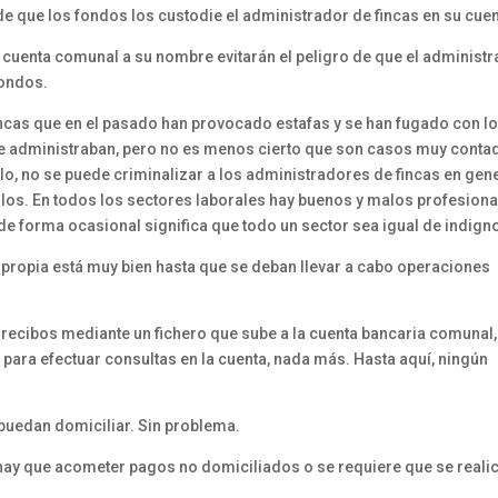
e que los fondos los custodie el administrador de fincas en su cuen
cuenta comunal a su nombre evitarán el peligro de que el administ
fondos.
incas que en el pasado han provocado estafas y se han fugado con l
e administraban, pero no es menos cierto que son casos muy conta
ello, no se puede criminalizar a los administradores de fincas en gen
los. En todos los sectores laborales hay buenos y malos profesiona
de forma ocasional significa que todo un sector sea igual de indign
propia está muy bien hasta que se deban llevar a cabo operaciones
os recibos mediante un fichero que sube a la cuenta bancaria comunal,
para efectuar consultas en la cuenta, nada más. Hasta aquí, ningún
puedan domiciliar. Sin problema.
 hay que acometer pagos no domiciliados o se requiere que se reali