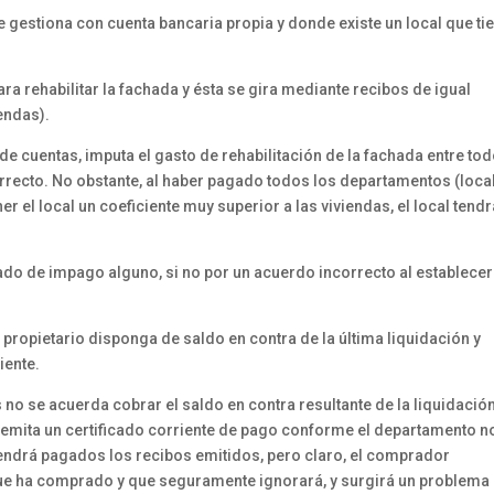
gestiona con cuenta bancaria propia y donde existe un local que ti
a rehabilitar la fachada y ésta se gira mediante recibos de igual
endas).
de cuentas, imputa el gasto de rehabilitación de la fachada entre to
orrecto. No obstante, al haber pagado todos los departamentos (local
r el local un coeficiente muy superior a las viviendas, el local tendr
ado de impago alguno, si no por un acuerdo incorrecto al establecer
 propietario disponga de saldo en contra de la última liquidación y
iente.
o se acuerda cobrar el saldo en contra resultante de la liquidación
 emita un certificado corriente de pago conforme el departamento n
endrá pagados los recibos emitidos, pero claro, el comprador
ue ha comprado y que seguramente ignorará, y surgirá un problema