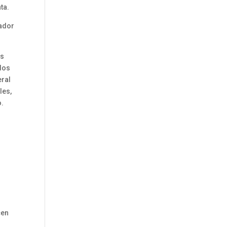
ta.
rador
os
dos
eral
les,
o.
cen