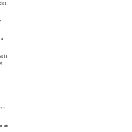
ldos
o
io
s la
 a
tra
ar en