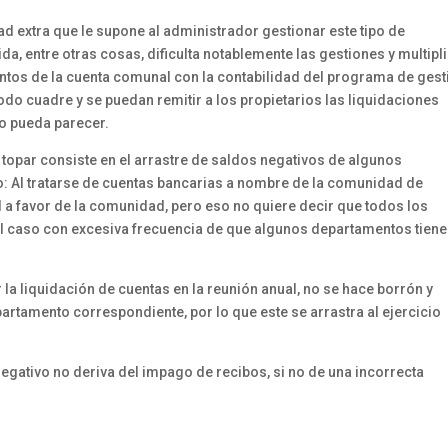
ad extra que le supone al administrador gestionar este tipo de
a, entre otras cosas, dificulta notablemente las gestiones y multipl
entos de la cuenta comunal con la contabilidad del programa de gest
odo cuadre y se puedan remitir a los propietarios las liquidaciones
lo pueda parecer.
topar consiste en el arrastre de saldos negativos de algunos
: Al tratarse de cuentas bancarias a nombre de la comunidad de
l a favor de la comunidad, pero eso no quiere decir que todos los
l caso con excesiva frecuencia de que algunos departamentos tien
.
 la liquidación de cuentas en la reunión anual, no se hace borrón y
artamento correspondiente, por lo que este se arrastra al ejercicio
gativo no deriva del impago de recibos, si no de una incorrecta