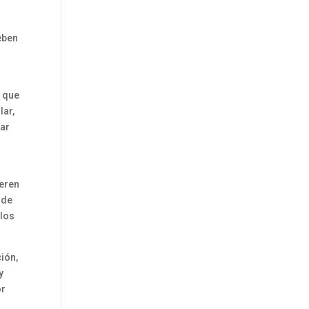
eben
a que
lar,
tar
ieren
 de
 los
ión,
y
or