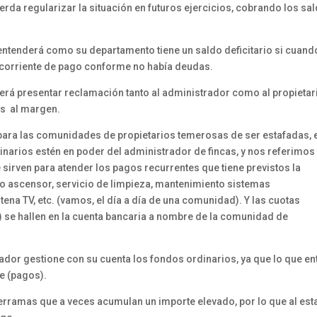
rda regularizar la situación en futuros ejercicios, cobrando los sa
entenderá como su departamento tiene un saldo deficitario si cuand
o corriente de pago conforme no había deudas.
eberá presentar reclamación tanto al administrador como al propietar
os al margen.
para las comunidades de propietarios temerosas de ser estafadas, e
inarios estén en poder del administrador de fincas, y nos referimos
sirven para atender los pagos recurrentes que tiene previstos la
o ascensor, servicio de limpieza, mantenimiento sistemas
ena TV, etc. (vamos, el día a día de una comunidad). Y las cuotas
 se hallen en la cuenta bancaria a nombre de la comunidad de
ador gestione con su cuenta los fondos ordinarios, ya que lo que en
e (pagos).
derramas que a veces acumulan un importe elevado, por lo que al est