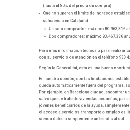
(hasta el 80% del precio de compra).
Que no superen el límite de ingresos establec
suficiencia en Cataluña):
Un solo comprador: máximo 80.963,31€ an
Dos compradores: máximo 83.467,33€ anu
Para más información técnica o para realizar co
con su servicio de atención en el teléfono 933 4
Según la Generalitat, esta es una buena oportun
En nuestra opinión, con las limitaciones establ
queda automáticamente fuera del programa, so
Por ejemplo, en Barcelona ciudad, encontrar una 
salvo que se trate de viviendas pequeñas, para 
jóvenes beneficiarios de la ayuda, simplement
el acceso a servicios, transporte o empleo es l
siendo útiles o simplemente un brindis al sol.