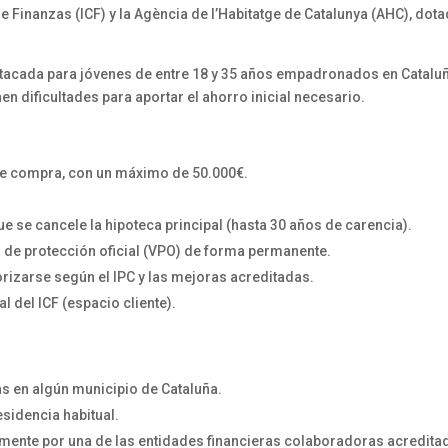
de Finanzas (ICF) y la Agència de l’Habitatge de Catalunya (AHC), dot
tacada para jóvenes de entre 18 y 35 años empadronados en Catalu
n dificultades para aportar el ahorro inicial necesario.
 de compra, con un máximo de 50.000€.
ue se cancele la hipoteca principal (hasta 30 años de carencia).
a de protección oficial (VPO) de forma permanente.
orizarse según el IPC y las mejoras acreditadas.
l del ICF (espacio cliente).
 en algún municipio de Cataluña.
sidencia habitual.
mente por una de las entidades financieras colaboradoras acredita