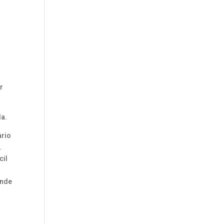
r
da.
ario
.
cil
onde