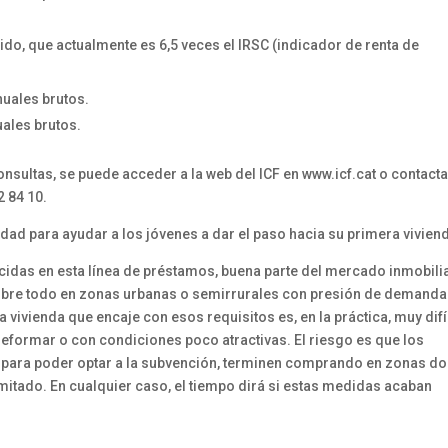
ido, que actualmente es 6,5 veces el IRSC (indicador de renta de
uales brutos.
ales brutos.
nsultas, se puede acceder a la web del ICF en www.icf.cat o contacta
2 84 10.
idad para ayudar a los jóvenes a dar el paso hacia su primera vivien
ecidas en esta línea de préstamos, buena parte del mercado inmobili
bre todo en zonas urbanas o semirrurales con presión de demanda
vivienda que encaje con esos requisitos es, en la práctica, muy difí
reformar o con condiciones poco atractivas. El riesgo es que los
e para poder optar a la subvención, terminen comprando en zonas d
imitado. En cualquier caso, el tiempo dirá si estas medidas acaban