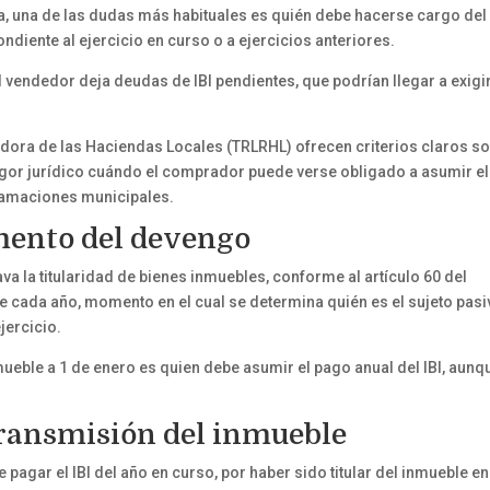
a, una de las dudas más habituales es quién debe hacerse cargo del
diente al ejercicio en curso o a ejercicios anteriores.
 vendedor deja deudas de IBI pendientes, que podrían llegar a exigi
ladora de las Haciendas Locales (TRLRHL) ofrecen criterios claros s
igor jurídico cuándo el comprador puede verse obligado a asumir el
lamaciones municipales.
mento del devengo
ava la titularidad de bienes inmuebles, conforme al artículo 60 del
 cada año, momento en el cual se determina quién es el sujeto pasi
jercicio.
nmueble a 1 de enero es quien debe asumir el pago anual del IBI, aunq
transmisión del inmueble
pagar el IBI del año en curso, por haber sido titular del inmueble en