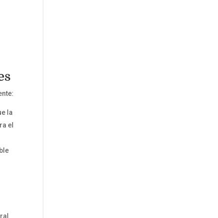
es
ente:
ue la
ra el
ble
ral