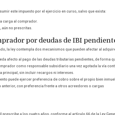
sumir este impuesto por el ejercicio en curso, salvo que exista:
 la carga al comprador.
 aún no prescritas.
prador por deudas de IBI pendient
ado, la ley contempla dos mecanismos que pueden afectar al adquir
ueda afecto al pago de las deudas tributarias pendientes, de forma q
omprador como responsable subsidiario una vez agotada la vía cont
 principal, sin incluir recargos ni intereses.
amiento puede ejercer preferencia de cobro sobre el propio bien inmue
cio anterior, con preferencia frente a otros acreedores o cargas
I prescribe a los cuatro años, conforme al artículo 66 de la Ley Gene