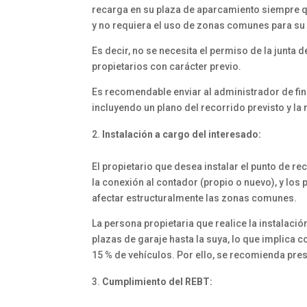
recarga en su plaza de aparcamiento siempre qu
y no requiera el uso de zonas comunes para su 
Es decir, no se necesita el permiso de la junta 
propietarios con carácter previo.
Es recomendable enviar al administrador de finc
incluyendo un plano del recorrido previsto y la
Instalación a cargo del interesado:
El propietario que desea instalar el punto de re
la conexión al contador (propio o nuevo), y los
afectar estructuralmente las zonas comunes.
La persona propietaria que realice la instalaci
plazas de garaje hasta la suya, lo que implica 
15 % de vehículos. Por ello, se recomienda prese
Cumplimiento del REBT: