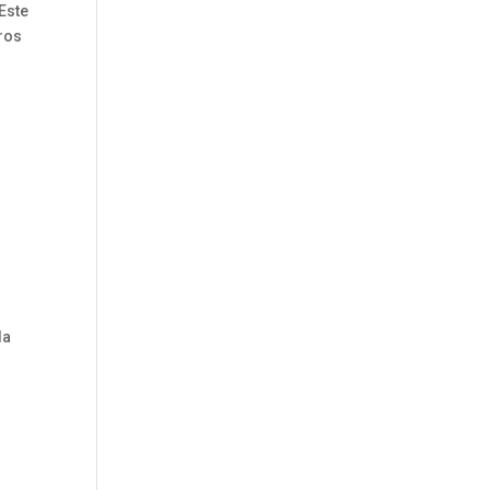
Este
tros
la