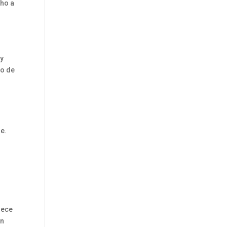
cho a
 y
do de
e.
rece
en