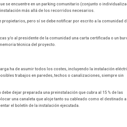
e se encuentre en un parking comunitario (conjunto o individualiz
instalación más allá de los recorridos necesarios.
de propietarios, pero sí se debe notificar por escrito a la comunidad 
as y/o al presidente de la comunidad una carta certificada o un bur
 memoria técnica del proyecto.
carga ha de asumir todos los costes, incluyendo la instalación eléctr
 posibles trabajos en paredes, techos o canalizaciones, siempre sin
ón debe dejar preparada una preinstalación que cubra al 15 % de las
colocar una canaleta que aloje tanto su cableado como el destinado a
ntar el boletín de la instalación ejecutada.