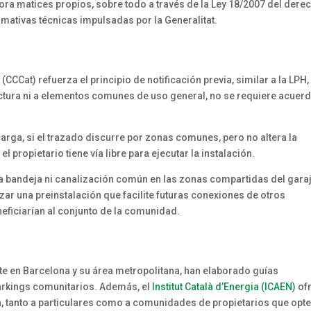
pora matices propios, sobre todo a través de la Ley 18/2007 del dere
ormativas técnicas impulsadas por la Generalitat.
(CCCat) refuerza el principio de notificación previa, similar a la LPH,
uctura ni a elementos comunes de uso general, no se requiere acuer
carga, si el trazado discurre por zonas comunes, pero no altera la
l propietario tiene vía libre para ejecutar la instalación.
na bandeja ni canalización común en las zonas compartidas del garaj
lizar una preinstalación que facilite futuras conexiones de otros
eficiarían al conjunto de la comunidad.
e en Barcelona y su área metropolitana, han elaborado guías
 parkings comunitarios. Además, el
Institut Català d’Energia (ICAEN)
of
a, tanto a particulares como a comunidades de propietarios que opt