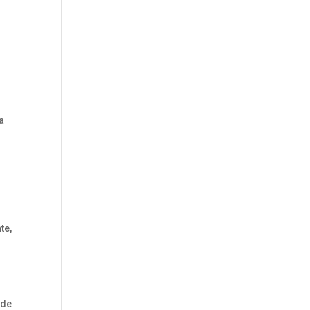
a
te,
 de