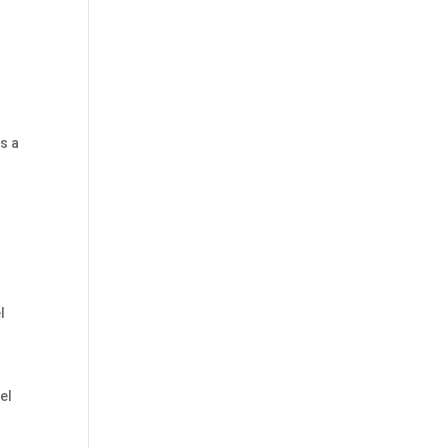
s a
l
el