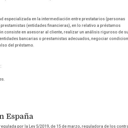
ad especializada en la intermediación entre prestatarios (personas
y prestamistas (entidades financieras), en lo relativo a préstamos
n consiste en asesorar al cliente, realizar un análisis riguroso de s
n entidades bancarias o prestamistas adecuados, negociar condicio
olso del préstamo.
:
es.
en España
á regulada por la Ley 5/2019, de 15 de marzo, reguladora de los contr