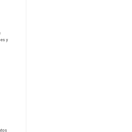
u
nes y
atos