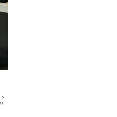
rio
mas