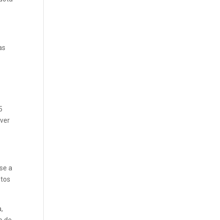
as
5
lver
ise a
ntos
a,
o de