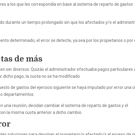
es a los que les correspondía en base al sistema de reparto de gastos
ido durante un tiempo prolongado sin que los afectados y/o el administ
to determinado, el error se detecte, ya sea por los propietarios o por 
otas de más
n ser diversos: Quizás el administrador efectuaba pagos particulares 
lar dicho pago, la cuota no se ha modificado.
esto de gastos del ejercicio siguiente se haya imputado por error una 
o o departamentos.
n una reunión, decidan cambiar el sistema de reparto de gastos y el
con la misma cuota anterior a dicho cambio.
ror
bles soluciones para devolver al propietario/s afectado/s el exceso de 