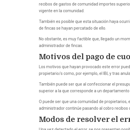
recibos de gastos de comunidad importes superior
vigente en la comunidad.
También es posible que esta situación haya ocurr
de fincas se hayan percatado de ello.
No obstante, es muy factible que, llegado un momen
administrador de fincas.
Motivos del pago de cu
Los motivos que hayan provocado este error puede
propietario/s como, por ejemplo, el IBI, y tras anu
También puede ser que al confeccionar el presupu
superior a la que corresponde a un departament
O puede ser que una comunidad de propietarios, e
administrador continúe pasando al cobro recibos 
Modos de resolver el er
Una vez detectado el error, se nos presentan posi