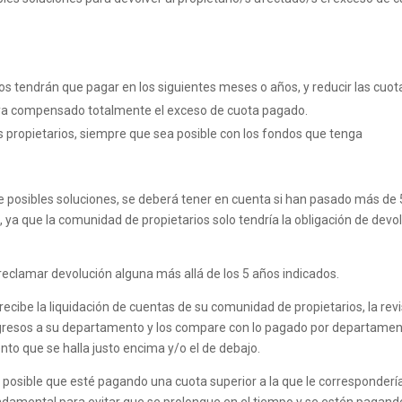
dos tendrán que pagar en los siguientes meses o años, y reducir las cuot
aya compensado totalmente el exceso de cuota pagado.
s propietarios, siempre que sea posible con los fondos que tenga
de posibles soluciones, se deberá tener en cuenta si han pasado más de 
ya que la comunidad de propietarios solo tendría la obligación de devo
 reclamar devolución alguna más allá de los 5 años indicados.
recibe la liquidación de cuentas de su comunidad de propietarios, la rev
ngresos a su departamento y los compare con lo pagado por departame
nto que se halla justo encima y/o el de debajo.
 posible que esté pagando una cuota superior a la que le corresponderí
undamental para evitar que se prolongue en el tiempo y se estén pagand