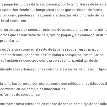
de pagar las cuotas de la asociación y, por lo tanto, darse de baja de
propietarios donde sus integrantes tienen que participar de forma
ación, como pueden ser las zonas ajardinadas, el alumbrado de las
local social, etc.
arse de baja a un socio, en este tipo de asociaciones en concreto n
ocios que se han dado de baja, que no pagan y, sin embargo, disfru
propietarios.
to en Cataluña como en el resto de España recogen en su marco
edad horizontal por parcelas (Cataluña) o complejos inmobiliarios
iedad también es conocido como
propiedad horizontal tumbada
.
mente a las urbanizaciones con chalets o torres, ya que es un tipo 
la tanto las parcelas con chalets como con edificaciones (bloques 
oexisten en los complejos inmobiliarios.
os formas de constituirse:
sta forma sería adecuada en el caso de ser un complejo donde sól