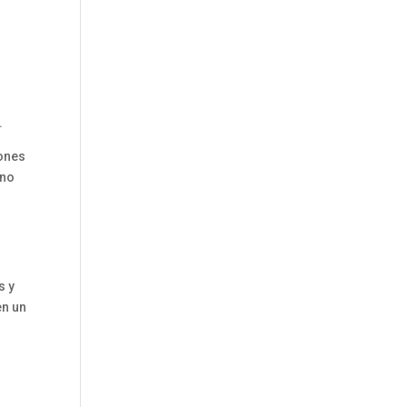
.
.
iones
 no
s y
en un