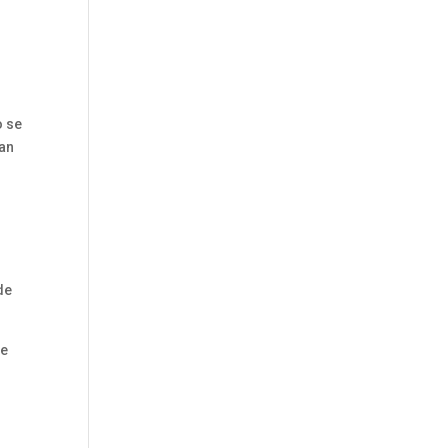
o se
tan
de
de
o