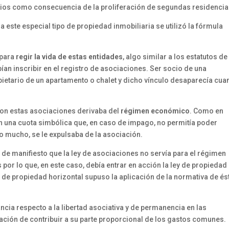
rios como consecuencia de la proliferación de segundas residencia
 este especial tipo de propiedad inmobiliaria se utilizó la fórmula
 para
regir la vida de estas entidades
, algo similar a los estatutos de
ían inscribir en el registro de asociaciones. Ser socio de una
opietario de un apartamento o chalet y dicho vínculo desaparecía cu
 con estas asociaciones derivaba del
régimen económico
. Como en
n una cuota simbólica que, en caso de impago, no permitía poder
 mucho, se le expulsaba de la asociación.
 manifiesto que la ley de asociaciones no servía para el régimen
or lo que, en este caso, debía entrar en acción la ley de propiedad
ley de propiedad horizontal supuso la aplicación de la normativa de és
cia respecto a la libertad asociativa y de permanencia en las
ación de contribuir a su parte proporcional de los gastos comunes.