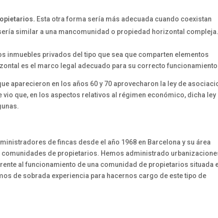
opietarios.
Esta otra forma sería más adecuada cuando coexistan
 sería similar a una mancomunidad o propiedad horizontal compleja
os inmuebles privados del tipo que sea que comparten elementos
izontal es el marco legal adecuado para su correcto funcionamiento
ue aparecieron en los años 60 y 70 aprovecharon la ley de asociac
 vio que, en los aspectos relativos al régimen económico, dicha ley
gunas.
inistradores de fincas desde el año 1968 en Barcelona y su área
0 comunidades de propietarios. Hemos administrado urbanizacione
erente al funcionamiento de una comunidad de propietarios situada 
emos de sobrada experiencia para hacernos cargo de este tipo de