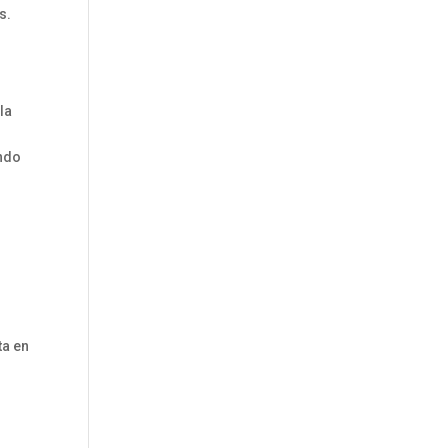
s.
 la
ando
ta en