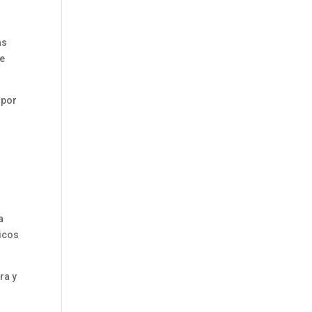
as
ue
 por
a
nicos
ra y