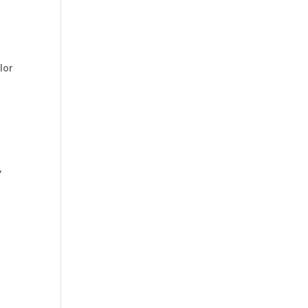
lor
,