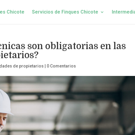
es Chicote
Servicios de Finques Chicote
Intermedi
nicas son obligatorias en las
ietarios?
ades de propietarios
|
0 Comentarios