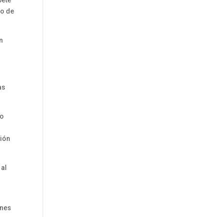
io de
n
as
 o
ción
 al
ones