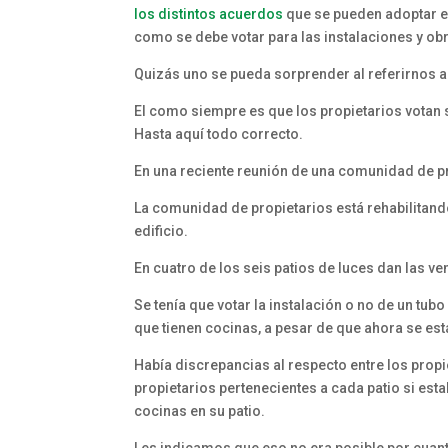
los distintos acuerdos
que se pueden adoptar e
como se debe votar para las instalaciones y ob
Quizás uno se pueda sorprender al referirnos a
El como siempre es que los propietarios votan so
Hasta aquí todo correcto.
En una reciente reunión de una comunidad de pro
La comunidad de propietarios está rehabilitand
edificio.
En cuatro de los seis patios de luces dan las ve
Se tenía que votar la instalación o no de un tu
que tienen cocinas, a pesar de que ahora se est
Había discrepancias al respecto entre los propi
propietarios pertenecientes a cada patio si es
cocinas en su patio.
Les indicamos que eso no era posible por cuan