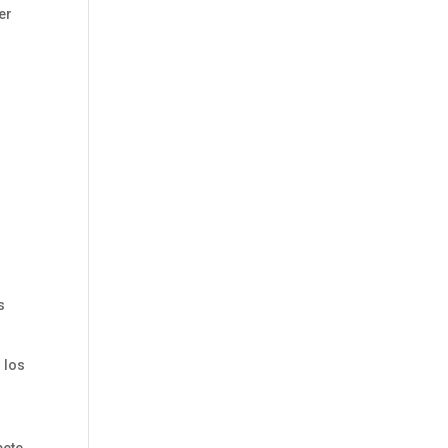
er
l
s
 los
pete