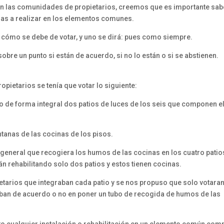
n las comunidades de propietarios, creemos que es importante sab
ras a realizar en los elementos comunes.
 cómo se debe de votar, y uno se dirá: pues como siempre.
bre un punto si están de acuerdo, si no lo están o si se abstienen.
pietarios se tenía que votar lo siguiente:
o de forma integral dos patios de luces de los seis que componen e
ntanas de las cocinas de los pisos.
bo general que recogiera los humos de las cocinas en los cuatro patio
án rehabilitando solo dos patios y estos tienen cocinas.
etarios que integraban cada patio y se nos propuso que solo votaran
taban de acuerdo o no en poner un tubo de recogida de humos de las
to cualquier instalación o rehabilitación en un elemento común com