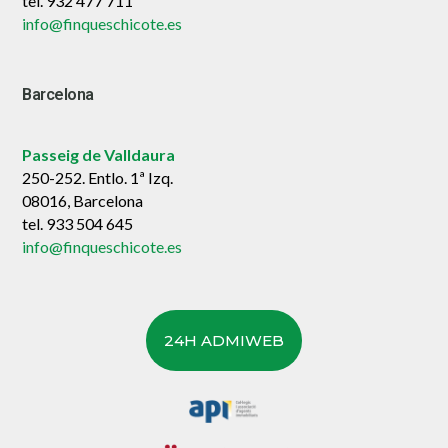
tel. 932 477 711
info@finqueschicote.es
Barcelona
Passeig de Valldaura
250-252. Entlo. 1ª Izq.
08016, Barcelona
tel. 933 504 645
info@finqueschicote.es
24H ADMIWEB