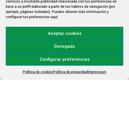
servicios y mostrarte publicidad relacionada con tus preferencias en
Guía para preparar una comunidad de
base a un perfil elaborado a partir de tus hábitos de navegación (por
propietarios para el verano
ejemplo, páginas visitadas). Puedes obtener más información y
configurar tus preferencias aquí.
por
Oscar Chicote
|
Jul 13, 2026
|
Comunidades de
propietarios
El verano cambia por completo el funcionamiento
Aceptar cookies
habitual de muchas comunidades de propietarios.
Hay vecinos que se marchan de vacaciones, otros que
Denegado
reciben familiares o amigos, viviendas que quedan
vacías durante varias semanas, pisos que se alquilan
Configurar preferencias
por temporada y...
Política de cookies
Política de privacidad
Impressum
« Entradas más antiguas
Entradas siguientes »
Finques Chicote